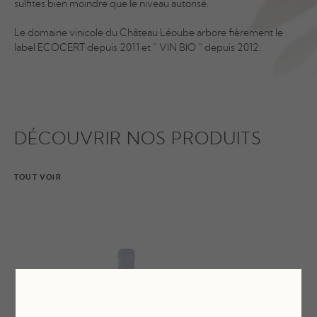
sulfites bien moindre que le niveau autorisé.
Le domaine vinicole du Château Léoube arbore fièrement le
label ECOCERT depuis 2011 et “ VIN BIO “ depuis 2012.
DÉCOUVRIR NOS PRODUITS
TOUT VOIR