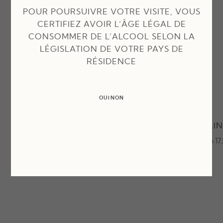
POUR POURSUIVRE VOTRE VISITE, VOUS
CERTIFIEZ AVOIR L’ÂGE LÉGAL DE
CONSOMMER DE L’ALCOOL SELON LA
LÉGISLATION DE VOTRE PAYS DE
RÉSIDENCE
OUI
NON
SECRET DE LÉOUBE ROSÉ
SPARKLIN
A partir de 27,50€
A partir de 17