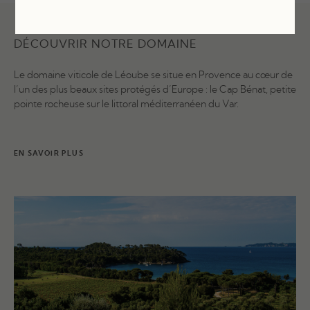
DÉCOUVRIR NOTRE DOMAINE
Le domaine viticole de Léoube se situe en Provence au cœur de
l’un des plus beaux sites protégés d’Europe : le Cap Bénat, petite
pointe rocheuse sur le littoral méditerranéen du Var.
EN SAVOIR PLUS