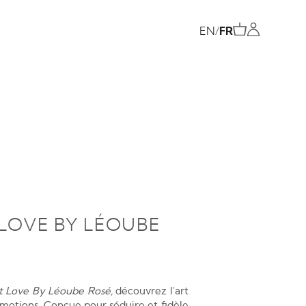
EN
/
FR
LOVE BY LÉOUBE
t
Love By Léoube Rosé,
découvrez l'art
émotions. Conçue pour séduire et fidèle