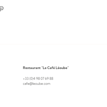
Restaurant “Le Café Léoube”
+33 (0)4 98 07 69 88
cafe@leoube.com